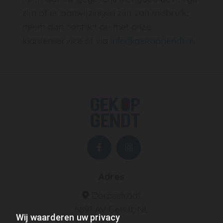
zijn of er aanwijzingen zijn van misbruik,
neem dan contact op met onze
klantenservice of via
info@gekopgendt.nl
.
Adres
Dorpsstraat

6691 AV Gendt, NL
Wij waarderen uw privacy